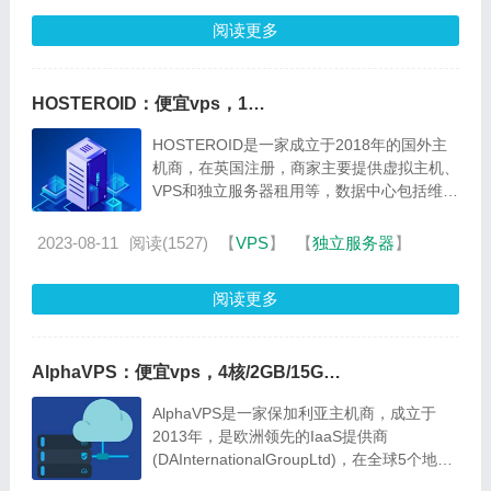
阅读更多
HOSTEROID：便宜vps，1
核/512MB/10GB/324GB/1Gbps，€2.1/月起，可选维也
HOSTEROID是一家成立于2018年的国外主
纳/新泽西/伦敦机房
机商，在英国注册，商家主要提供虚拟主机、
VPS和独立服务器租用等，数据中心包括维也
纳、新泽西、布加勒斯特和伦敦等。年初我们
分享过一次商家首月折扣的信息，目前主机商
2023-08-11
阅读(1527)
【
VPS
】
【
独立服务器
】
在WHT发布了一个7折优惠码，永久折扣，优
惠后最低套餐€2.1/月起...
阅读更多
AlphaVPS：便宜vps，4核/2GB/15G
SSD/1TB/1Gbps带宽，€3.5/月起，可选洛杉矶/纽约等
AlphaVPS是一家保加利亚主机商，成立于
5个机房，保加利亚独服 €39/月起
2013年，是欧洲领先的IaaS提供商
(DAInternationalGroupLtd)，在全球5个地点
提供VPS、独立服务器租用/托管、存储VPS