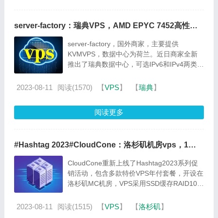
server-factory：瑞典VPS，AMD EPYC 7452高性能
VPS，1核2G25GB NVMe/4TB/1Gbps带宽，€3.5/月起
server-factory，国外商家，主要提供
KVMVPS，数据中心为荷兰。近日商家全新
推出了瑞典数据中心，可选IPv6和IPv4两类
KVMVPS，KVM虚拟，CPU为
AMDEPYC7452，PCle4.0NVMeRAID10阵
2023-08-11
阅读(1570)
【
VPS
】
【
瑞典
】
列，数据中心位于瑞典斯德哥尔摩，一个免费
快照、支...
阅读更多
#Hashtag 2023#CloudCone：洛杉矶机房vps，1
核/512MB/20GB/2TB/1Gbps，$10.99/年起
CloudCone重新上线了Hashtag2023系列促
销活动，包含多款特价VPS年付套餐，开设在
洛杉矶MC机房，VPS采用SSD缓存RAID10磁
盘阵列，提供IPv4+IPv6，最低年付10.99美
元起。所有主机默认均提供1个IPv4+3个
2023-08-11
阅读(1515)
【
VPS
】
【
洛杉矶
】
IPv6，下单请确认所需套餐后充值创...