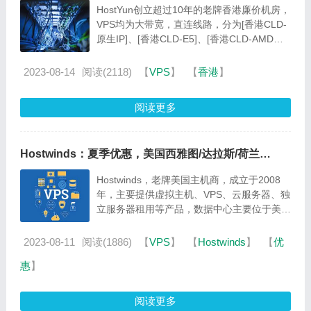
SSD/50M端口，月付27元起
HostYun创立超过10年的老牌香港廉价机房，
VPS均为大带宽，直连线路，分为[香港CLD-
原生IP]、[香港CLD-E5]、[香港CLD-AMD特
价]、[香港CLD-全系统]等多个系列，提供
50M-200M带宽，国内三网直连，适用全场9
2023-08-14
阅读(2118)
【
VPS
】
【
香港
】
折优惠码，优惠后最低每月仅18元起，而...
阅读更多
Hostwinds：夏季优惠，美国西雅图/达拉斯/荷兰
VPS，后台免费自助更换IP，可以支付宝付款，月付
Hostwinds，老牌美国主机商，成立于2008
4.99美元起
年，主要提供虚拟主机、VPS、云服务器、独
立服务器租用等产品，数据中心主要位于美国
西雅图、达拉斯和荷兰阿姆斯特丹。多年来都
是这几个机房打天下，不像其它商家有针对中
2023-08-11
阅读(1886)
【
VPS
】
【
Hostwinds
】
【
优
国用户推出各种优化线路，Hostwinds的VPS
惠
】
分为管理型和无管...
阅读更多