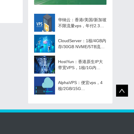
BGP或CN2线路
华纳云：香港/美国/新加坡
不限流量vps，年付2.3折
起，最低28/月，CN2三网
直连线路，新老同享
CloudServer：1核/4GB内
存/30GB NVME/5TB流
量/1Gbps带宽，$12/季
起，1核/1GB内存VPS，
HostYun：香港原生IP大
$10/年，可选洛杉矶/纽约
带宽VPS，1核/1G内
机房
存/10G SSD/50M端口，
月付27元起
AlphaVPS：便宜vps，4
核/2GB/15G
SSD/1TB/1Gbps带宽，
€3.5/月起，可选洛杉矶/纽
约等5个机房，保加利亚独
服 €39/月起