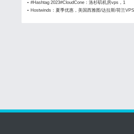
新泽西/伦敦机房
1核2G25GB NVMe/4TB/1Gbps带宽，€3.5/月起
#Hashtag 2023#CloudCone：洛杉矶机房vps，1
核/512MB/20GB/2TB/1Gbps，$10.99/年起
Hostwinds：夏季优惠，美国西雅图/达拉斯/荷兰VP
台免费自助更换IP，可以支付宝付款，月付4.99美元