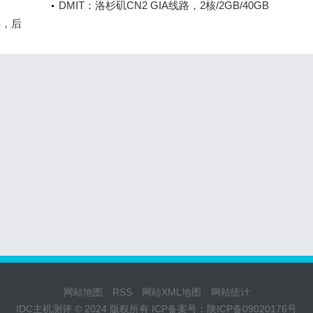
纽约机房
起，可选BGP或CN2线路
DMIT：洛杉矶CN2 GIA线路，2核/2GB/40GB
S，后
SSD/3000GB流量/5Gbps大带宽，$59/季
起
网站地图
RSS
网站XML地图
网站统计
IDC主机测评 © 2024 版权所有 ICP备案号：
陕ICP备09020176号