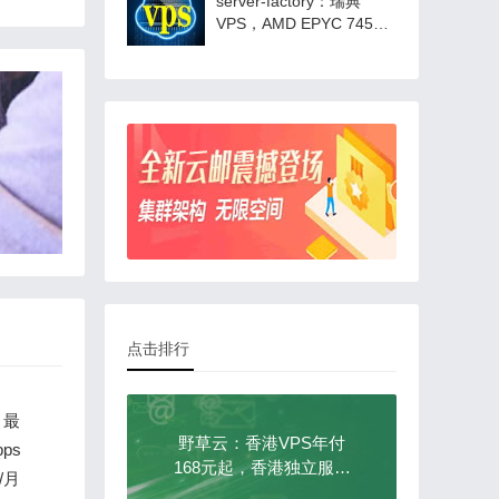
server-factory：瑞典
付4.99美元起
VPS，AMD EPYC 7452
高性能VPS，1核2G25GB
NVMe/4TB/1Gbps带宽，
€3.5/月起
点击排行
，最
野草云：香港VPS年付
bps
168元起，香港独立服务
杉矶/
/月
器199元/月起，可选