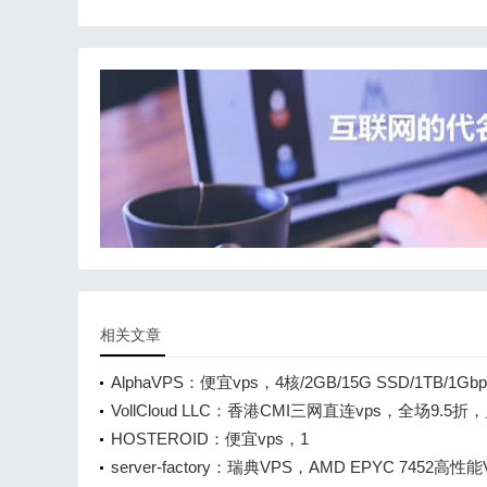
相关文章
AlphaVPS：便宜vps，4核/2GB/15G SSD/1TB/1Gb
宽，€3.5/月起，可选洛杉矶/纽约等5个机房，保加
VollCloud LLC：香港CMI三网直连vps，全场9.5折
€39/月起
$7.6起，年付$56起，5Gbps带宽冗余，原生IP解锁
HOSTEROID：便宜vps，1
体，续费享免费升级服务
核/512MB/10GB/324GB/1Gbps，€2.1/月起，可选
server-factory：瑞典VPS，AMD EPYC 7452高性