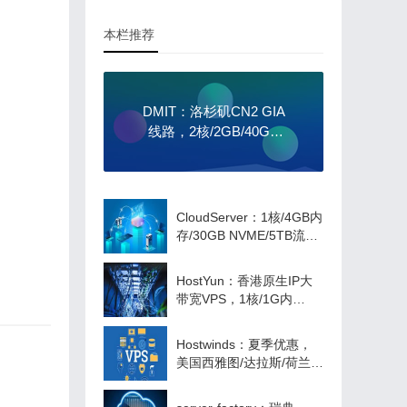
本栏推荐
DMIT：洛杉矶CN2 GIA
线路，2核/2GB/40GB
SSD/3000GB流
量/5Gbps大带宽，$59/
季
CloudServer：1核/4GB内
存/30GB NVME/5TB流
量/1Gbps带宽，$12/季
起，1核/1GB内存VPS，
HostYun：香港原生IP大
$10/年，可选洛杉矶/纽约
带宽VPS，1核/1G内
机房
存/10G SSD/50M端口，
月付27元起
Hostwinds：夏季优惠，
美国西雅图/达拉斯/荷兰
VPS，后台免费自助更换
IP，可以支付宝付款，月