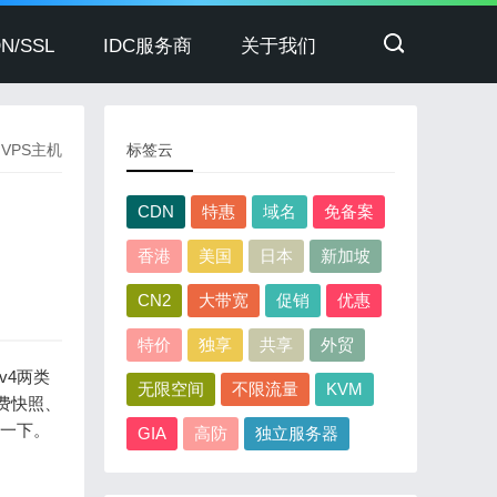
N/SSL
IDC服务商
关于我们
>
VPS主机
标签云
CDN
特惠
域名
免备案
香港
美国
日本
新加坡
CN2
大带宽
促销
优惠
特价
独享
共享
外贸
v4两类
无限空间
不限流量
KVM
免费快照、
注一下。
GIA
高防
独立服务器