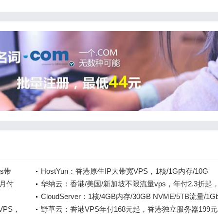
ps带
HostYun：香港原生IP大带宽VPS，1核/1G内存/10G
利亚独服
，月付
SSD/50M端口，月付27元起
华纳云：香港/美国/新加坡不限流量vps，年付2.3折起
流媒
低28/月，CN2三网直连线路，新老同享
CloudServer：1核/4GB内存/30GB NVME/5TB流量/1G
维也纳/
能VPS，
带宽，$12/季起，1核/1GB内存VPS，$10/年，可选洛
野草云：香港VPS年付168元起，香港独立服务器199元