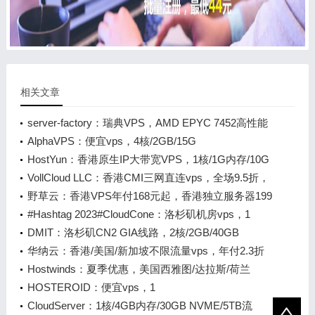
相关文章
server-factory：瑞典VPS，AMD EPYC 7452高性能
VPS，1核2G25GB NVMe/4TB/1Gbps带宽，€3.5/月
AlphaVPS：便宜vps，4核/2GB/15G
起
SSD/1TB/1Gbps带宽，€3.5/月起，可选洛杉矶/纽约
HostYun：香港原生IP大带宽VPS，1核/1G内存/10G
等5个机房，保加利亚独服 €39/月起
SSD/50M端口，月付27元起
VollCloud LLC：香港CMI三网直连vps，全场9.5折，
月付$7.6起，年付$56起，5Gbps带宽冗余，原生IP解
野草云：香港VPS年付168元起，香港独立服务器199
锁流媒体，续费享免费升级服务
元/月起，可选BGP或CN2线路
#Hashtag 2023#CloudCone：洛杉矶机房vps，1
核/512MB/20GB/2TB/1Gbps，$10.99/年起
DMIT：洛杉矶CN2 GIA线路，2核/2GB/40GB
SSD/3000GB流量/5Gbps大带宽，$59/季
华纳云：香港/美国/新加坡不限流量vps，年付2.3折
起，最低28/月，CN2三网直连线路，新老同享
Hostwinds：夏季优惠，美国西雅图/达拉斯/荷兰
VPS，后台免费自助更换IP，可以支付宝付款，月付
HOSTEROID：便宜vps，1
4.99美元起
核/512MB/10GB/324GB/1Gbps，€2.1/月起，可选维
CloudServer：1核/4GB内存/30GB NVME/5TB流