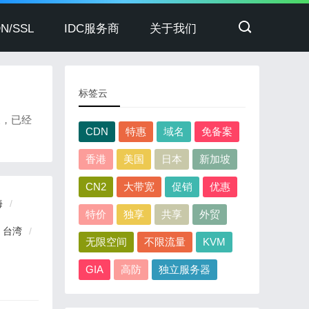
N/SSL
IDC服务商
关于我们
标签云
展，已经
CDN
特惠
域名
免备案
香港
美国
日本
新加坡
CN2
大带宽
促销
优惠
海
特价
独享
共享
外贸
台湾
无限空间
不限流量
KVM
GIA
高防
独立服务器