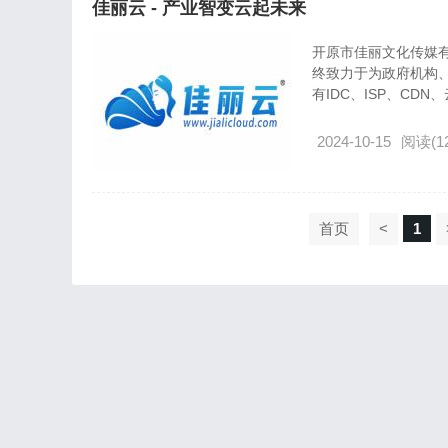
佳丽云 - 产业智变云起未来
开原市佳丽文化传媒有
终致力于为政府机构
有IDC、ISP、CD
2024-10-15
阅读(12
首页
<
1