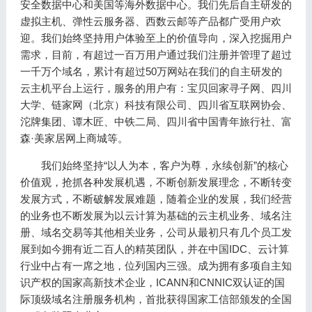
安全数据中心和美国等海外数据中心。我们先后自主研发的
虚拟主机、弹性云服务器、西数云邮等产品都广受用户欢
迎。我们始终坚持用户体验至上的价值导向，深入挖掘用户
需求，目前，有超过一百万用户通过我们注册并管理了超过
一千万个域名，累计有超过50万网站在我们的自主研发的
云主机平台上运行，服务的用户有：宝贝回家寻子网、四川
大学、链家网（北京）科技有限公司、四川省互联网协会、
沱牌集团、谭木匠、中铁二局、四川省中国青年旅行社、富
森·美家居网上商城等。
我们始终坚持“以人为本，客户为尊，永续创新”的核心
价值观，抢抓各种发展机遇，不断创新发展理念，不断转变
发展方式，不断破解发展难题，随着企业的发展，我们经营
的业务也不断发展为以云计算为基础的云主机业务、域名注
册、域名交易等其他相关业务，公司从最初只有几个员工发
展到如今拥有近二百人的精英团队，并在中国IDC、云计算
行业中占有一席之地，位列国内三强。成为拥有多项自主知
识产权的国家高新技术企业，ICANN和CNNIC双认证的国
际顶级域名注册服务机构，首批获得国家工信部颁发的全国