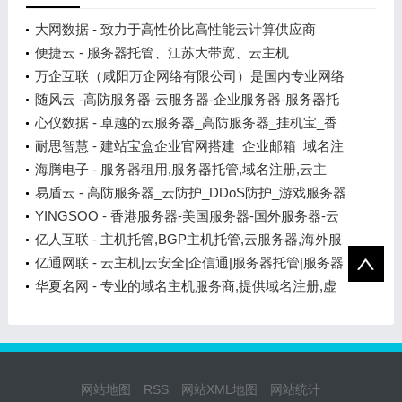
大网数据 - 致力于高性价比高性能云计算供应商
便捷云 - 服务器托管、江苏大带宽、云主机
万企互联（咸阳万企网络有限公司）是国内专业网络
服务商
随风云 -高防服务器-云服务器-企业服务器-服务器托
管
心仪数据 - 卓越的云服务器_高防服务器_挂机宝_香
港服务器_美国服务器云计算服务商!
耐思智慧 - 建站宝盒企业官网搭建_企业邮箱_域名注
册_400电话
海腾电子 - 服务器租用,服务器托管,域名注册,云主
机,VPS主机,海腾数据
易盾云 - 高防服务器_云防护_DDoS防护_游戏服务器
_微端服务器
YINGSOO - 香港服务器-美国服务器-国外服务器-云
服务器租用
亿人互联 - 主机托管,BGP主机托管,云服务器,海外服
务器,云WAF,CDN
亿通网联 - 云主机|云安全|企信通|服务器托管|服务器
租用|系统集成
华夏名网 - 专业的域名主机服务商,提供域名注册,虚
拟主机,云主机,邮局,服务器租用托管等
网站地图
RSS
网站XML地图
网站统计