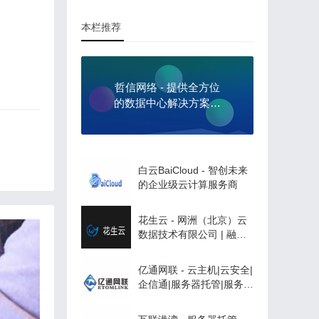
本栏推荐
哲信网络 - 提供全方位
的数据中心解决方案，
助力企业数字化转型
白云BaiCloud - 智创未来
的企业级云计算服务商
花生云 - 网洲（北京）云
数据技术有限公司 | 融合
CDN专业服务商|云存
储|cdn流量包|直播加速|边
亿通网联 - 云主机|云安全|
缘计算|PCDN|多厂商高可
企信通|服务器托管|服务器
靠
租用|系统集成