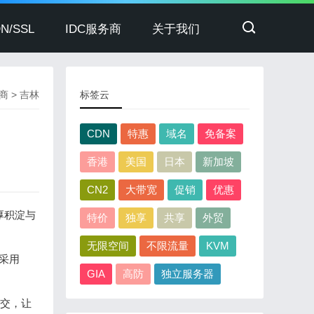
N/SSL
IDC服务商
关于我们
务商
>
吉林
标签云
CDN
特惠
域名
免备案
香港
美国
日本
新加坡
CN2
大带宽
促销
优惠
厚积淀与
特价
独享
共享
外贸
无限空间
不限流量
KVM
采用
GIA
高防
独立服务器
提交，让