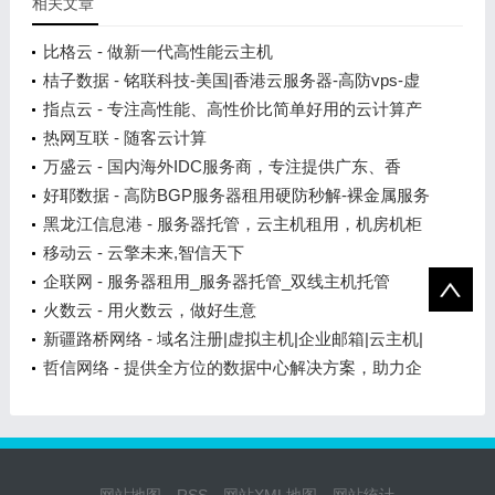
相关文章
比格云 - 做新一代高性能云主机
桔子数据 - 铭联科技-美国|香港云服务器-高防vps-虚
拟主机
指点云 - 专注高性能、高性价比简单好用的云计算产
品
热网互联 - 随客云计算
万盛云 - 国内海外IDC服务商，专注提供广东、香
港、韩国等数据中心高防稳定服务器租用托管
好耶数据 - 高防BGP服务器租用硬防秒解-裸金属服务
器-大带宽高防cdn-香港美国海外云服务器vps
黑龙江信息港 - 服务器托管，云主机租用，机房机柜
大带宽
移动云 - 云擎未来,智信天下
企联网 - 服务器租用_服务器托管_双线主机托管
_BGP机房
火数云 - 用火数云，做好生意
新疆路桥网络 - 域名注册|虚拟主机|企业邮箱|云主机|
服务器
哲信网络 - 提供全方位的数据中心解决方案，助力企
业数字化转型