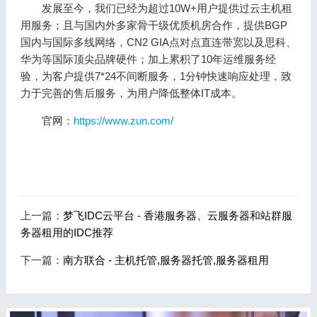
发展至今，我们已经为超过10W+用户提供过云主机租
用服务；且与国内外多家骨干级优质机房合作，提供BGP
国内与国际多线网络，CN2 GIA点对点直连带宽以及思科、
华为等国际顶尖品牌硬件；加上累积了10年运维服务经
验，为客户提供7*24不间断服务，1分钟快速响应处理，致
力于完善的售后服务，为用户降低整体IT成本。
官网：
https://www.zun.com/
上一篇：
梦飞IDC云平台 - 香港服务器、云服务器和站群服
务器租用的IDC推荐
下一篇：
南方联合 - 主机托管,服务器托管,服务器租用