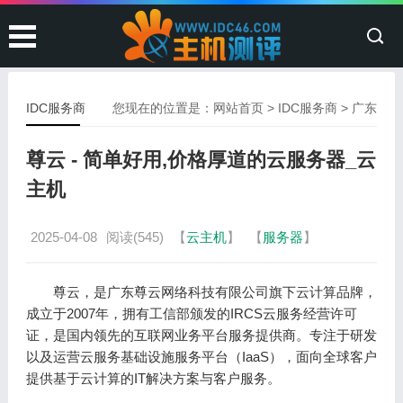
IDC服务商
您现在的位置是：
网站首页
>
IDC服务商
>
广东
尊云 - 简单好用,价格厚道的云服务器_云
主机
2025-04-08
阅读(545)
【
云主机
】
【
服务器
】
尊云，是广东尊云网络科技有限公司旗下云计算品牌，
成立于2007年，拥有工信部颁发的IRCS云服务经营许可
证，是国内领先的互联网业务平台服务提供商。专注于研发
以及运营云服务基础设施服务平台（IaaS），面向全球客户
提供基于云计算的IT解决方案与客户服务。