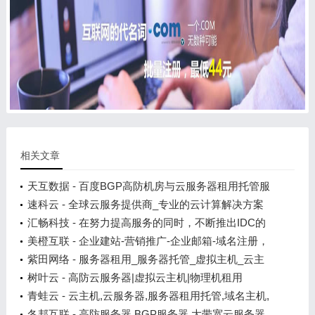
相关文章
天互数据 - 百度BGP高防机房与云服务器租用托管服
务中心！
速科云 - 全球云服务提供商_专业的云计算解决方案
汇畅科技 - 在努力提高服务的同时，不断推出IDC的
创新产品
美橙互联 - 企业建站-营销推广-企业邮箱-域名注册，
专业的saas平台，云主机服务商！
紫田网络 - 服务器租用_服务器托管_虚拟主机_云主
机_vps
树叶云 - 高防云服务器|虚拟云主机|物理机租用
青蛙云 - 云主机,云服务器,服务器租用托管,域名主机,
亿林网络IDC-16年安全云服务商！
冬邦互联 - 高防服务器,BGP服务器,大带宽云服务器