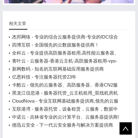
相关文章
杰邦网络 - 专业的综合云服务提供商-专业的IDC综合
服务提供商，因为专注，所以专业！
四博互联 - 全国领先的云数据服务提供商！
全科云 - 专业提供高防服务器租用,高性能云服务器、
虚拟主机租用以及托管的云计算服务商
青叶云 - 云服务器-香港云主机-高防服务器租用-vps-
虚拟主机
新网数码 - 知名的互联网基础应用服务提供商
亿恩科技 - 专注服务器托管23年
卡酷云 - 领先的云服务器、高防服务器、香港CN2服
务器云计算服务商！
黑龙江信息港 - 服务器托管_云主机租用_双线机房机
CloudNova - 专业互联网基础服务提供商,领先的云服
务器、高防服务器、香港服务器云计算服务商
互联港湾 - 服务器托管，设备租赁，云服务，数据中
心
中诺云 - 吉林省专业的云计算平台、云服务器提供商!
德迅云安全 - 下一代云安全服务与解决方案提供商