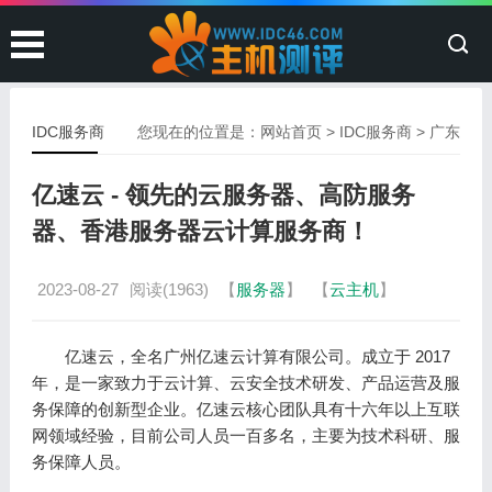
IDC服务商
您现在的位置是：
网站首页
>
IDC服务商
>
广东
亿速云 - 领先的云服务器、高防服务
器、香港服务器云计算服务商！
2023-08-27
阅读(1963)
【
服务器
】
【
云主机
】
亿速云，全名广州亿速云计算有限公司。成立于 2017
年，是一家致力于云计算、云安全技术研发、产品运营及服
务保障的创新型企业。亿速云核心团队具有十六年以上互联
网领域经验，目前公司人员一百多名，主要为技术科研、服
务保障人员。