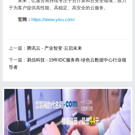
未来，亿速云将持续专注于云计算和云安全领域，致力
于为客户提供高性能、高稳定、高安全的云服务。
官网：
https://www.yisu.com/
上一篇：
腾讯云 - 产业智变·云启未来
下一篇：
易信科技 - 19年IDC服务商-绿色云数据中心行业领
导者