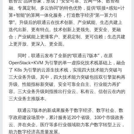
数智云”品牌形象，形成了“安全可靠、云网一体、数智相
融、专属定制、多云协同”的特色优势，提供“联接+感知+计
算+智能”的算网一体化服务，打造数字经济“第一算力引
擎”。升级后的联通云在技术创新、产业赋能、生态共建上
迭代出新、更有特点。技术创新上更领先、更安全、更融
合；产业赋能上更懂客户、更易定制、更可信赖；生态共建
上更开放、更深入、更全面。
同时，联通云发布了全新的“联通云7版本”，在原
OpenStack+KVM 为引擎的单一虚拟化技术栈基础上，融合
了 K8s 为引擎的云原生技术栈，实现四大技术能力突破与
三大业务升级。其中，四大技术能力突破包括双引擎架构再
升级、性能指标新突破、安全可靠全自主、行业能力再扩
容。三大业务升级则指推出行业云、私有云、信创云在内的
三大业务主推版本。
联通云7版本的新成果服务于数字经济、数字社会、数
字政府建设场景中，累计服务近20个省级、100个市级政务
云、并在央企、医疗等多行业领域助力客户数字转型上云，
助力数字经济高质量发展。