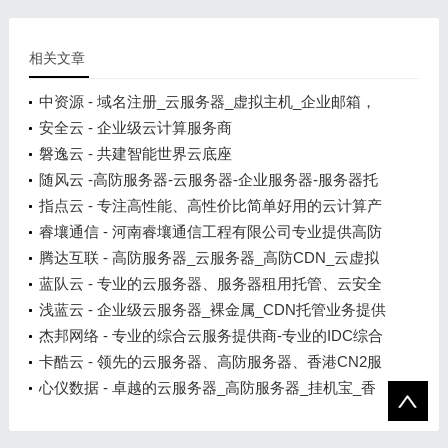
相关文章
中资源 - 域名注册_云服务器_虚拟主机_企业邮箱，
互联网基础资源一站式服务！
安全云 - 企业级云计算服务商
磐逸云 - 共建智能世界云底座
随风云 -高防服务器-云服务器-企业服务器-服务器托
管
指点云 - 专注高性能、高性价比简单好用的云计算产
品
睿壤通信 - 河南睿壤通信工程有限公司专业提供高防
服务器租用,高性能云服务器、虚拟主机租用以及托管
腾达互联 - 高防服务器_云服务器_高防CDN_云虚拟
的云计算服务商！
主机租用
蓝队云 - 专业的云服务器、服务器租用托管、云安全
服务、域名注册提供商
浅蓝云 - 企业级云服务器_裸金属_CDN托管业务提供
商
杰邦网络 - 专业的综合云服务提供商-专业的IDC综合
服务提供商，因为专注，所以专业！
卡酷云 - 领先的云服务器、高防服务器、香港CN2服
务器云计算服务商！
心仪数据 - 卓越的云服务器_高防服务器_挂机宝_香
港服务器_美国服务器云计算服务商!