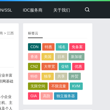
N/SSL
IDC服务商
关于我们
务商
>
江西
标签云
CDN
特惠
域名
免备案
香港
美国
日本
新加坡
CN2
大带宽
促销
优惠
行业丰富
特价
独享
共享
外贸
互联网基础
无限空间
不限流量
KVM
GIA
高防
独立服务器
中小企业
主机、主
业及个人