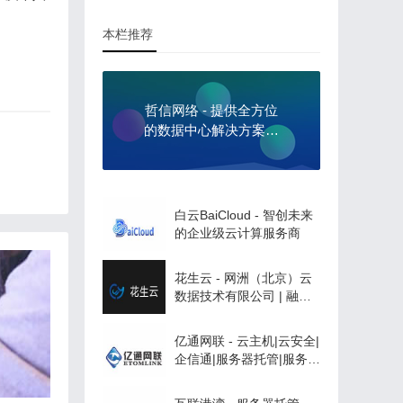
本栏推荐
哲信网络 - 提供全方位
的数据中心解决方案，
助力企业数字化转型
白云BaiCloud - 智创未来
的企业级云计算服务商
花生云 - 网洲（北京）云
数据技术有限公司 | 融合
CDN专业服务商|云存
储|cdn流量包|直播加速|边
亿通网联 - 云主机|云安全|
缘计算|PCDN|多厂商高可
企信通|服务器托管|服务器
靠
租用|系统集成