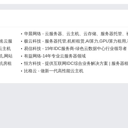
华晨网络 - 云服务器、云主机、云存储、服务器托管、
知名云服
属服务器租用
极云科技 - 服务器托管,机柜租赁,AI算力,GPU算力租用
_云主机
有云建设,等保安全服务
易信科技 - 19年IDC服务商-绿色云数据中心行业领导者
机,网站
有益网络-14年专业云服务器领域
P机房租
恒方科技 - 提供互联网IDC综合业务解决方案 | 服务器
与托管 | 高防服务器租用 | 双线多线BGP线路
比格云 - 做新一代高性能云主机